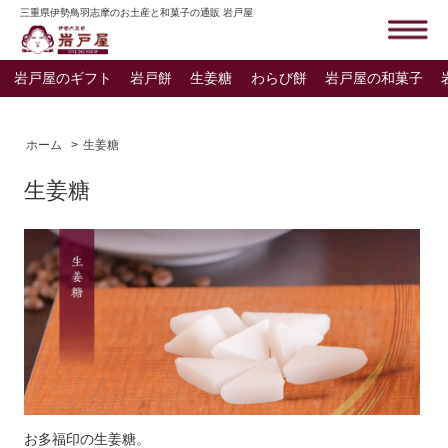
三重県伊勢鳥羽志摩のお土産と和菓子の通販 岩戸屋
岩戸屋のギフト
岩戸餅
生姜糖
わらび餅
岩戸屋の和菓子
ホーム
>
生姜糖
生姜糖
お多福印の生姜糖。