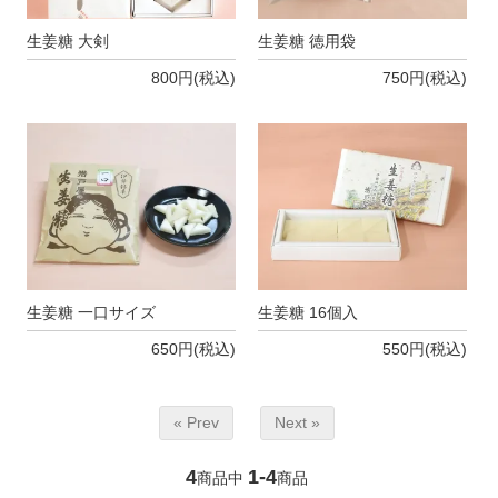
生姜糖 大剣
生姜糖 徳用袋
800円(税込)
750円(税込)
生姜糖 一口サイズ
生姜糖 16個入
650円(税込)
550円(税込)
« Prev
Next »
4
1-4
商品中
商品