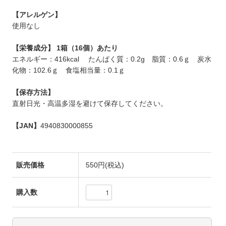
【アレルゲン】
使用なし
【栄養成分】 1箱（16個）あたり
エネルギー：416kcal たんぱく質：0.2g 脂質：0.6ｇ 炭⽔
化物：102.6ｇ ⾷塩相当量：0.1ｇ
【保存方法】
直射⽇光・⾼温多湿を避けて保存してください。
【JAN】
4940830000855
販売価格
550円(税込)
購入数