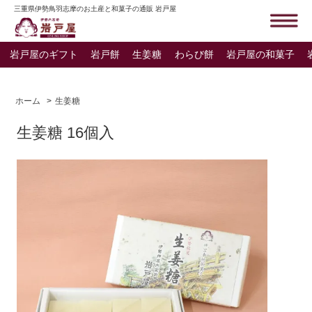
三重県伊勢鳥羽志摩のお土産と和菓子の通販 岩戸屋
岩戸屋のギフト
岩戸餅
生姜糖
わらび餅
岩戸屋の和菓子
ホーム
>
生姜糖
生姜糖 16個入