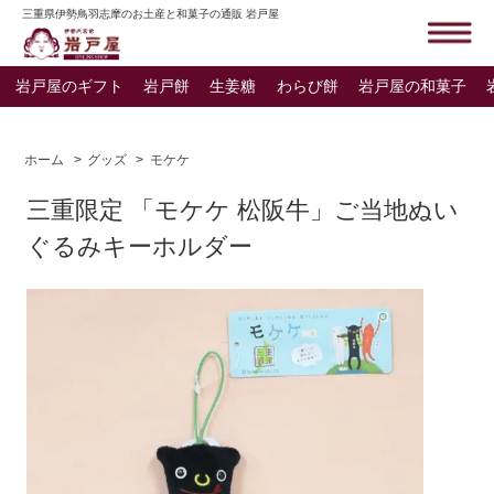
三重県伊勢鳥羽志摩のお土産と和菓子の通販 岩戸屋
岩戸屋のギフト
岩戸餅
生姜糖
わらび餅
岩戸屋の和菓子
ホーム
>
グッズ
>
モケケ
三重限定 「モケケ 松阪牛」ご当地ぬい
ぐるみキーホルダー