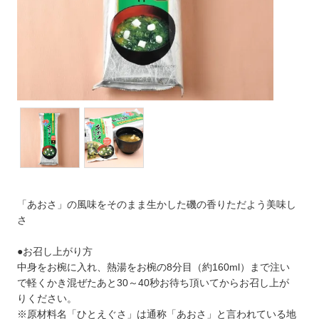
「あおさ」の風味をそのまま生かした磯の香りただよう美味し
さ
●お召し上がり方
中身をお椀に入れ、熱湯をお椀の8分目（約160ml）まで注い
で軽くかき混ぜたあと30～40秒お待ち頂いてからお召し上が
りください。
※原材料名「ひとえぐさ」は通称「あおさ」と言われている地