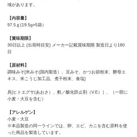
域があります。
【内容量】
97.5ｇ(19.5g×5袋）
【賞味期限】
30日以上 (出荷時目安) メーカー記載賞味期限 製造日より180
日
【原材料】
調味みそ[米みそ(国内製造）、豆みそ、かつお節粉末、酵母エ
キス、米こうじ加工品、煮干粉末、食塩]
具[ヒトエグサ(あおさ）、麩／酸化防止剤（V.E）］、（一部に
小麦・大豆を含む）
【アレルゲン】
小麦・大豆
※本品製造の同一ラインでは、卵、エビ、カニを含む原料を使
った商品を製造しています。