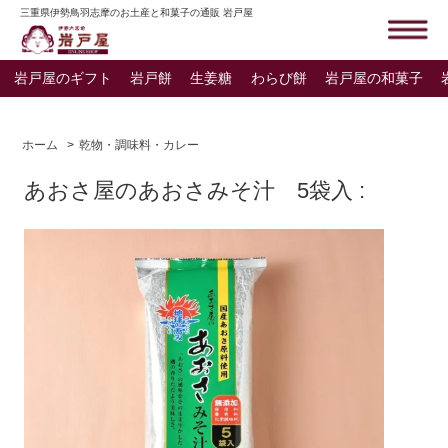
三重県伊勢鳥羽志摩のお土産と和菓子の通販 岩戸屋
岩戸屋のギフト
岩戸餅
生姜糖
わらび餅
岩戸屋の和菓子
ホーム
>
乾物・調味料・カレー
あおさ屋のあおさみそ汁 5袋入 :