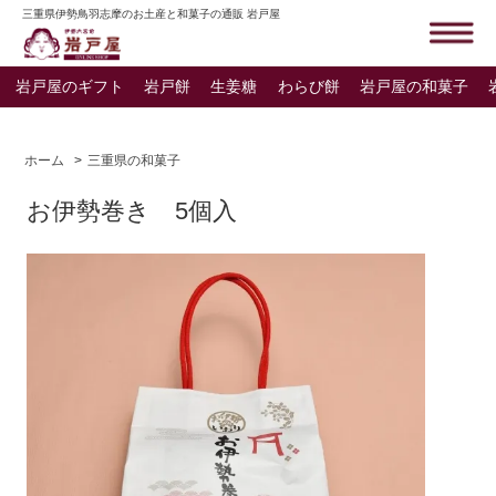
三重県伊勢鳥羽志摩のお土産と和菓子の通販 岩戸屋
岩戸屋のギフト
岩戸餅
生姜糖
わらび餅
岩戸屋の和菓子
ホーム
>
三重県の和菓子
お伊勢巻き 5個入