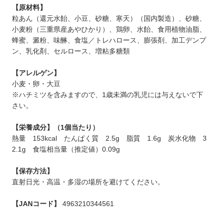
【原材料】
粒あん（還元水飴、小豆、砂糖、寒天）（国内製造）、砂糖、
小麦粉（三重県産あやひかり）、鶏卵、水飴、食用植物油脂、
蜂蜜、澱粉、味醂、食塩／トレハロース、膨張剤、加工デンプ
ン、乳化剤、セルロース、増粘多糖類
【アレルゲン】
小麦・卵・大豆
※ハチミツを含みますので、1歳未満の乳児には与えないで下
さい。
【栄養成分】（1個当たり）
熱量 153kcal たんぱく質 2.5g 脂質 1.6g 炭水化物 3
2.1g 食塩相当量（推定値）0.09g
【保存方法】
直射日光・高温・多湿の場所を避けてください。
【JANコード】
4963210344561