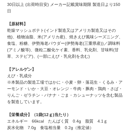
30日以上 (出荷時目安) メーカー記載賞味期限 製造日より150
日
【原材料】
乾燥マッシュポテト(インド製造又はアメリカ製造又はその
他)、植物油脂、米(アメリカ産)、焼きえび風味シーズニング、
食塩、粉糖、伊勢海老パウダー(伊勢海老(三重県産))／調味料
(アミノ酸等)、微粒二酸化ケイ素、香料、乳化剤、甘味料(甘
草、ステビア)、(一部にえび・乳化剤を含む)
【アレルゲン】
えび・乳成分
※本製品の製造工場ではかに・小麦・卵・落花生・くるみ・ア
ーモンド・いか・大豆・オレンジ・牛肉・豚肉・鶏肉・さば・
りんご・ゼラチン・バナナ・ごま・カシューナッツを含む製品
を製造しています。
【栄養成分】（1袋(12ｇ)当たり）
エネルギー 66kcal たんぱく質 0.4g 脂質 4.1ｇ
炭水化物 7.0g 食塩相当量 0.2g（推定値）