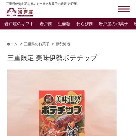
三重県伊勢鳥羽志摩のお土産と和菓子の通販 岩戸屋
岩戸屋のギフト
岩戸餅
生姜糖
わらび餅
岩戸屋の和菓子
ホーム
>
三重県のお菓子
>
伊勢海老
三重限定 美味伊勢ポテチップ