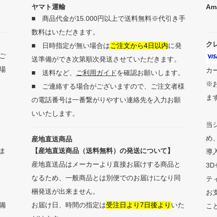
ヤマト運輸
Am
■ 商品代金が15.000円以上で送料無料※代引き手
数料はいただきます。
ク
■ 日時指定が無い場合は
ご注文から4日以内
に発
ご
送準備ができ次第順次発送させていただきます。
場
カ
■ 送料など、
ご利用ガイド
を確認お願いします。
※
■ ご連絡する場合がございますので、ご注文者様
ま
の電話番号は一番繋がりやすい連絡先を入力お願
いいたします。
当
め
産地直送商品
ま
【産地直送商品（送料無料）の発送について】
導
産地直送品はメーカーより直接お届けする商品と
3
なるため、一般商品とは別便でのお届けになり同
テ
梱発送が出来ません。
お
備
お届け日、時間の指定は
受注日より7日後より
いた
こ