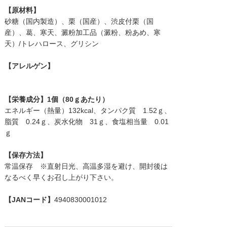
【原材料】
砂糖（国内製造）、栗（国産）、渋皮付栗（国
産）、葛、寒天、澱粉加工品（澱粉、粉あめ、寒
天）/トレハロース、グリシン
【アレルゲン】
【栄養成分】1個（80ｇあたり）
エネルギー（熱量）132kcal、タンパク質 1.52ｇ、
脂質 0.24ｇ、炭水化物 31ｇ、食塩相当量 0.01
ｇ
【保存方法】
常温保存 ※直射日光、高温多湿を避け、開封後は
なるべく早くお召し上がり下さい。
【JANコード】
4940830001012