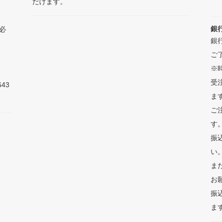
だけます。
銀
必
銀
ご
※
受
43
ま
ご
す
振
い
ま
お
振
ま