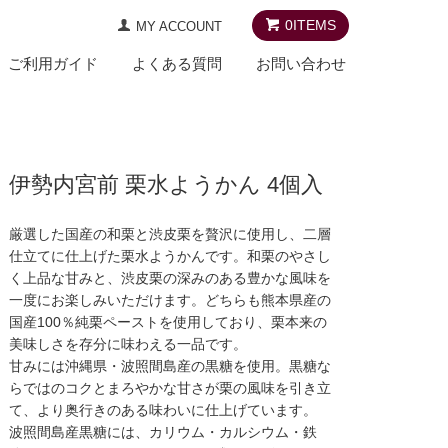
0
ITEMS
MY ACCOUNT
ご利用ガイド
よくある質問
お問い合わせ
伊勢内宮前 栗水ようかん 4個入
厳選した国産の和栗と渋皮栗を贅沢に使用し、二層
仕立てに仕上げた栗水ようかんです。和栗のやさし
く上品な甘みと、渋皮栗の深みのある豊かな風味を
一度にお楽しみいただけます。どちらも熊本県産の
国産100％純栗ペーストを使用しており、栗本来の
美味しさを存分に味わえる一品です。
甘みには沖縄県・波照間島産の黒糖を使用。黒糖な
らではのコクとまろやかな甘さが栗の風味を引き立
て、より奥行きのある味わいに仕上げています。
波照間島産黒糖には、カリウム・カルシウム・鉄