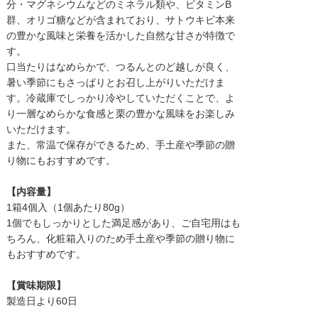
分・マグネシウムなどのミネラル類や、ビタミンB
群、オリゴ糖などが含まれており、サトウキビ本来
の豊かな風味と栄養を活かした自然な甘さが特徴で
す。
口当たりはなめらかで、つるんとのど越しが良く、
暑い季節にもさっぱりとお召し上がりいただけま
す。冷蔵庫でしっかり冷やしていただくことで、よ
り一層なめらかな食感と栗の豊かな風味をお楽しみ
いただけます。
また、常温で保存ができるため、手土産や季節の贈
り物にもおすすめです。
【内容量】
1箱4個入（1個あたり80g）
1個でもしっかりとした満足感があり、ご自宅用はも
ちろん、化粧箱入りのため手土産や季節の贈り物に
もおすすめです。
【賞味期限】
製造日より60日