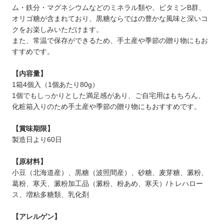
ム・鉄分・マグネシウムなどのミネラル類や、ビタミンB群、
オリゴ糖が含まれており、黒糖ならではの豊かな風味と深いコ
クをお楽しみいただけます。
また、常温で保存ができるため、手土産や季節の贈り物にもお
すすめです。
【内容量】
1箱4個入（1個あたり80g）
1個でもしっかりとした満足感があり、ご自宅用はもちろん、
化粧箱入りのため手土産や季節の贈り物にもおすすめです。
【賞味期限】
製造日より60日
【原材料】
小豆（北海道産）、黒糖（波照間産）、砂糖、麦芽糖、澱粉、
葛粉、寒天、澱粉加工品（澱粉、粉あめ、寒天）/トレハロー
ス、増粘多糖類、乳化剤
【アレルゲン】