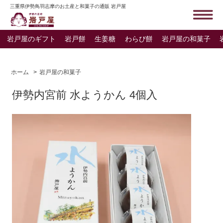
三重県伊勢鳥羽志摩のお土産と和菓子の通販 岩戸屋
岩戸屋のギフト
岩戸餅
生姜糖
わらび餅
岩戸屋の和菓子
ホーム
>
岩戸屋の和菓子
伊勢内宮前 水ようかん 4個入