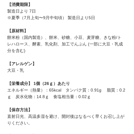
【消費期限】
製造日より 7日
※夏季（7月上旬〜9月中旬頃） 製造日より5日
【原材料】
餅⽶粉（国内製造）、餅⽶、砂糖、⼩⾖、麦芽糖、きな粉/ト
レハロース、酵素、乳化剤、加⼯でんぷん (⼀部に⼤⾖・乳成
分を含む)
【アレルゲン】
大豆・乳
【栄養成分】 1個（26ｇ）あたり
エネルギー（熱量）：65kcal タンパク質：0.91g 脂質：0.2
ｇ 炭⽔化物：14.8ｇ ⾷塩相当量：0.02ｇ
【保存方法】
直射⽇光、高温多湿を避け、開封後はなるべく早くお召し上が
りください。