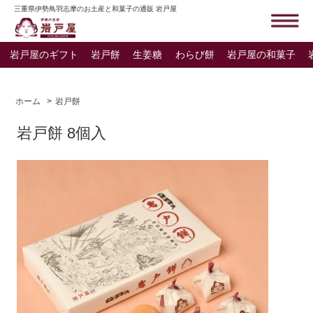
三重県伊勢鳥羽志摩のお土産と和菓子の通販 岩戸屋
岩戸屋のギフト
岩戸餅
生姜糖
わらび餅
岩戸屋の和菓子
ホーム
>
岩戸餅
岩戸餅 8個入