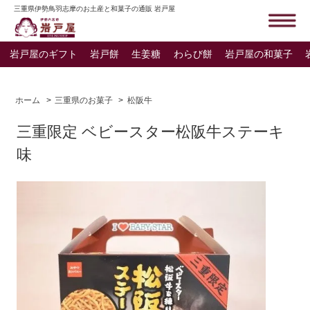
三重県伊勢鳥羽志摩のお土産と和菓子の通販 岩戸屋
岩戸屋のギフト
岩戸餅
生姜糖
わらび餅
岩戸屋の和菓子
ホーム
>
三重県のお菓子
>
松阪牛
三重限定 ベビースター松阪牛ステーキ
味