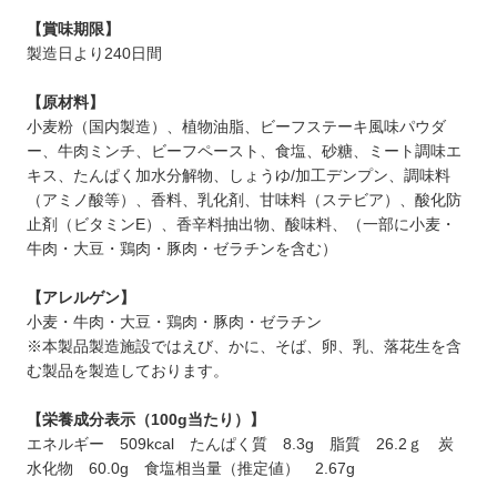
【賞味期限】
製造日より240日間
【原材料】
小麦粉（国内製造）、植物油脂、ビーフステーキ風味パウダ
ー、牛肉ミンチ、ビーフペースト、食塩、砂糖、ミート調味エ
キス、たんぱく加水分解物、しょうゆ/加工デンプン、調味料
（アミノ酸等）、香料、乳化剤、甘味料（ステビア）、酸化防
止剤（ビタミンE）、香辛料抽出物、酸味料、（一部に小麦・
牛肉・大豆・鶏肉・豚肉・ゼラチンを含む）
【アレルゲン】
小麦・牛肉・大豆・鶏肉・豚肉・ゼラチン
※本製品製造施設ではえび、かに、そば、卵、乳、落花生を含
む製品を製造しております。
【栄養成分表示（100g当たり）】
エネルギー 509kcal たんぱく質 8.3g 脂質 26.2ｇ 炭
水化物 60.0g 食塩相当量（推定値） 2.67g