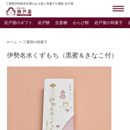
三重県伊勢鳥羽志摩のお土産と和菓子の通販 岩戸屋
岩戸屋のギフト
岩戸餅
生姜糖
わらび餅
岩戸屋の和菓子
ホーム
>
三重県の和菓子
伊勢名水くずもち（黒蜜＆きなこ付）