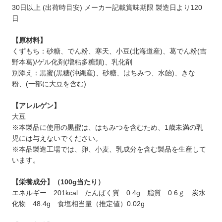
30日以上 (出荷時目安) メーカー記載賞味期限 製造日より120
日
【原材料】
くずもち：砂糖、でん粉、寒天、小豆(北海道産)、葛でん粉(吉
野本葛)/ゲル化剤(増粘多糖類)、乳化剤
別添え：黒蜜(黒糖(沖縄産)、砂糖、はちみつ、水飴)、きな
粉、(一部に大豆を含む)
【アレルゲン】
大豆
※本製品に使用の黒蜜は、はちみつを含むため、1歳未満の乳
児には与えないでください。
※本品製造工場では、卵、小麦、乳成分を含む製品を生産して
います。
【栄養成分】（100g当たり）
エネルギー 201kcal たんぱく質 0.4g 脂質 0.6ｇ 炭水
化物 48.4g 食塩相当量（推定値）0.02g