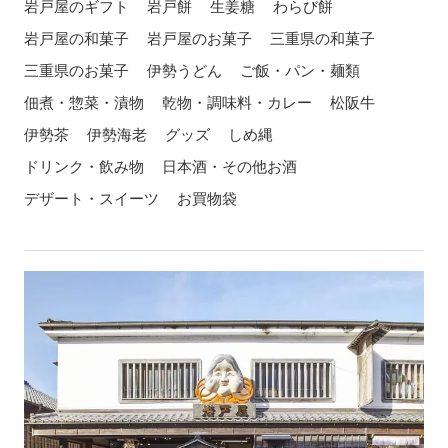
岩戸屋のギフト
岩戸餅
生姜糖
わらび餅
岩戸屋の和菓子
岩戸屋のお菓子
三重県の和菓子
三重県のお菓子
伊勢うどん
ご飯・パン・麺類
佃煮・惣菜・漬物
乾物・調味料・カレー
松阪牛
伊勢茶
伊勢海老
グッズ
しめ縄
ドリンク・飲み物
日本酒・その他お酒
デザート・スイーツ
お買物袋